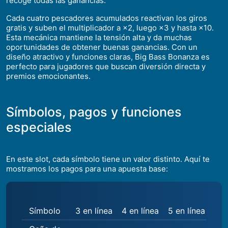
recoge todas las ganancias.
Cada cuatro pescadores acumulados reactivan los giros
gratis y suben el multiplicador a ×2, luego ×3 y hasta ×10.
Esta mecánica mantiene la tensión alta y da muchas
oportunidades de obtener buenas ganancias. Con un
diseño atractivo y funciones claras, Big Bass Bonanza es
perfecto para jugadores que buscan diversión directa y
premios emocionantes.
Símbolos, pagos y funciones
especiales
En este slot, cada símbolo tiene un valor distinto. Aquí te
mostramos los pagos para una apuesta base:
Símbolo
3 en línea
4 en línea
5 en línea