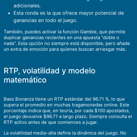
adicionales.
Esta ronda es la que ofrece mayor potencial de
ganancias en todo el juego.
También, puedes activar la función Gamble, que permite
duplicar ganancias recientes en una apuesta “doble o
nada”. Esta opción no siempre está disponible, pero añade
un extra de emoción para quienes buscan arriesgar más.
RTP, volatilidad y modelo
matemático
Bass Bonanza tiene un RTP estándar del 96.71 %, lo que
supera el promedio en muchas tragamonedas online. Este
porcentaje indica que, en teoría, por cada $100 apostados,
el juego devuelve $96.71 a largo plazo. Siempre consulta el
RTP activo antes de que comiences a jugar.
La volatilidad media-alta define la dinámica del juego. No