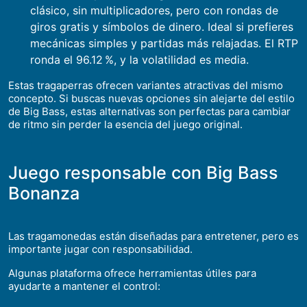
clásico, sin multiplicadores, pero con rondas de
giros gratis y símbolos de dinero. Ideal si prefieres
mecánicas simples y partidas más relajadas. El RTP
ronda el 96.12 %, y la volatilidad es media.
Estas tragaperras ofrecen variantes atractivas del mismo
concepto. Si buscas nuevas opciones sin alejarte del estilo
de Big Bass, estas alternativas son perfectas para cambiar
de ritmo sin perder la esencia del juego original.
Juego responsable con Big Bass
Bonanza
Las tragamonedas están diseñadas para entretener, pero es
importante jugar con responsabilidad.
Algunas plataforma ofrece herramientas útiles para
ayudarte a mantener el control: